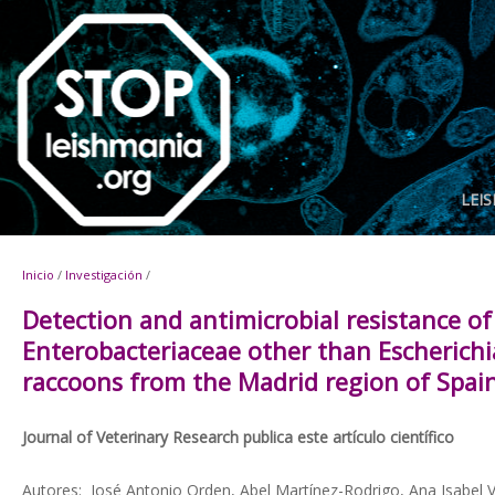
LEI
Inicio
/
Investigación
/
Detection and antimicrobial resistance of
Enterobacteriaceae other than Escherichia
raccoons from the Madrid region of Spai
Journal of Veterinary Research publica este artículo científico
Autores:
José Antonio Orden, Abel Martínez-Rodrigo, Ana Isabel V