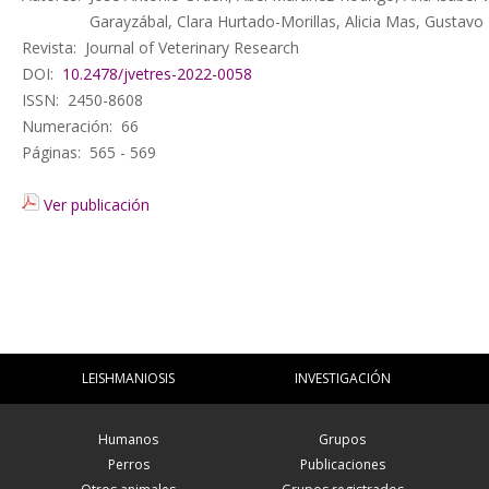
Garayzábal, Clara Hurtado-Morillas, Alicia Mas, Gustav
Revista:
Journal of Veterinary Research
DOI:
10.2478/jvetres-2022-0058
ISSN:
2450-8608
Numeración:
66
Páginas:
565 - 569
Ver publicación
LEISHMANIOSIS
INVESTIGACIÓN
Humanos
Grupos
Perros
Publicaciones