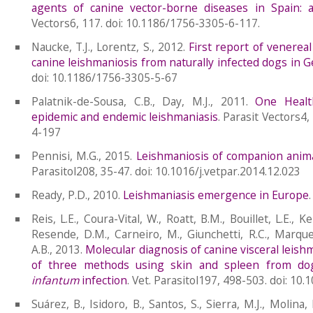
agents of canine vector-borne diseases in Spain: a
Vectors6, 117. doi: 10.1186/1756-3305-6-117.
Naucke, T.J., Lorentz, S., 2012.
First report of venereal
canine leishmaniosis from naturally infected dogs in
doi: 10.1186/1756-3305-5-67
Palatnik-de-Sousa, C.B., Day, M.J., 2011.
One Healt
epidemic and endemic leishmaniasis
. Parasit Vectors4
4-197
Pennisi, M.G., 2015.
Leishmaniosis of companion anima
Parasitol208, 35-47. doi: 10.1016/j.vetpar.2014.12.023
Ready, P.D., 2010.
Leishmaniasis emergence in Europe
Reis, L.E., Coura-Vital, W., Roatt, B.M., Bouillet, L.E., K
Resende, D.M., Carneiro, M., Giunchetti, R.C., Marques
A.B., 2013.
Molecular diagnosis of canine visceral leish
of three methods using skin and spleen from do
infantum
infection
. Vet. Parasitol197, 498-503. doi: 10.
Suárez, B., Isidoro, B., Santos, S., Sierra, M.J., Molina, 