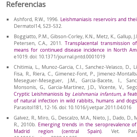
Referencias
Ashford, R.W., 1996.
Leishmaniasis reservoirs and their
Dermatol14, 523-532.
Boggiatto, P.M., Gibson-Corley, K.N., Metz, K., Gallup, J.M
Petersen, C.A., 2011.
Transplacental transmission 
means for continued disease incidence in North Am
e1019. doi: 10.1371/journal.pntd.0001019
Chitimia, L., Munoz-Garcia, C.I., Sanchez-Velasco, D., Liz
Fisa, R., Riera, C., Gimenez-Font, P., Jimenez-Montalb
Meseguer-Meseguer, J.M., Garcia-Bacete, I., Sanch
Monsonis, G., Garcia-Martinez, J.D., Vicente, V., Sego
Cryptic Leishmaniosis by
Leishmania infantum
, a fea
of natural infection in wild rabbits, humans and dog
Parasitol181, 12-16. doi: 10.1016/j.vetpar.2011.04.016
Galvez, R., Miro, G., Descalzo, M.A., Nieto, J., Dado, D., 
R., 2010b.
Emerging trends in the seroprevalence of 
Madrid region (central Spain)
. Vet. Paras