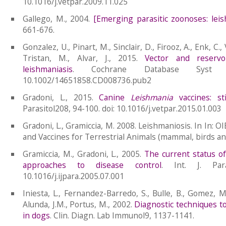
10.1016/j.vetpar.2009.11.025
Gallego, M., 2004.
[Emerging parasitic zoonoses: leis
661-676.
Gonzalez, U., Pinart, M., Sinclair, D., Firooz, A., Enk, C.,
Tristan, M., Alvar, J., 2015.
Vector and reservo
leishmaniasis
. Cochrane Database Syst R
10.1002/14651858.CD008736.pub2
Gradoni, L., 2015.
Canine
Leishmania
vaccines: st
Parasitol208, 94-100. doi: 10.1016/j.vetpar.2015.01.003
Gradoni, L., Gramiccia, M. 2008. Leishmaniosis. In In: 
and Vaccines for Terrestrial Animals (mammal, birds and
Gramiccia, M., Gradoni, L., 2005.
The current status o
approaches to disease control
. Int. J. Para
10.1016/j.ijpara.2005.07.001
Iniesta, L., Fernandez-Barredo, S., Bulle, B., Gomez, M.
Alunda, J.M., Portus, M., 2002.
Diagnostic techniques to
in dogs
. Clin. Diagn. Lab Immunol9, 1137-1141.