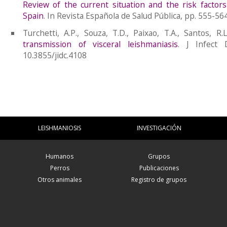
Review of the current situation and the risk factor
Spain
. In Revista Española de Salud Pública, pp. 555-564
Turchetti, A.P., Souza, T.D., Paixao, T.A., Santos, R.
transmission of visceral leishmaniasis
. J Infect 
10.3855/jidc.4108
LEISHMANIOSIS
INVESTIGACIÓN
Humanos
Grupos
Perros
Publicaciones
Otros animales
Registro de grupos