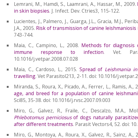
Lemrani, M., Hamdi, S., Laamrani, A., Hassar, M., 2009.
in skin biopsies
. J. Infect. Dev. Ctries3, 115-122.
Lucientes, J., Palmero, J., Guarga, J.L., Gracia, M.J., Perib
J.A., 2005.
Risk of transmission of canine leishmaniosis
743-744.
Maia, C., Campino, L., 2008.
Methods for diagnosis 
immune response to infection
. Vet. Para
10.1016/j.vetpar.2008.07.028
Maia, C., Cardoso, L., 2015.
Spread of
Leishmania i
travelling
. Vet Parasitol213, 2-11. doi: 10.1016/j.vetpar
Miranda, S., Roura, X., Picado, A., Ferrer, L., Ramis, A.,
age, and breed for a population of canine leishmani
Sci85, 35-38. doi: 10.1016/j.rvsc.2007.09.003
Miro, G., Galvez, R., Fraile, C., Descalzo, M.A., Mo
Phlebotomus perniciosus
of dogs naturally parasitiz
after different treatments
. Parasit Vectors4, 52. doi: 
Miro, G., Montoya, A., Roura, X., Galvez, R., Sainz, A.,