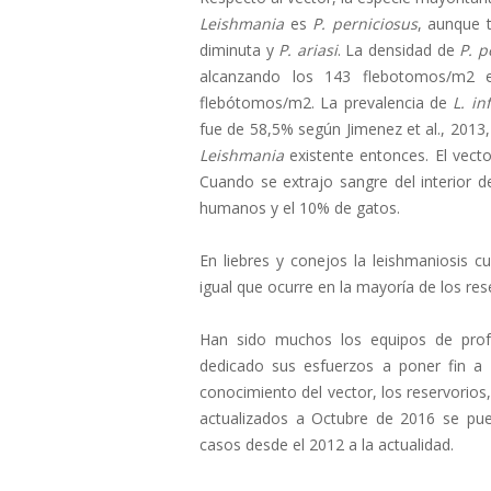
Leishmania
es
P. perniciosus
, aunque 
diminuta y
P. ariasi
. La densidad de
P. p
alcanzando los 143 flebotomos/m2
flebótomos/m2. La prevalencia de
L. i
fue de 58,5% según Jimenez et al., 2013,
Leishmania
existente entonces. El vect
Cuando se extrajo sangre del interior d
humanos y el 10% de gatos.
En liebres y conejos la leishmaniosis c
igual que ocurre en la mayoría de los rese
Han sido muchos los equipos de profe
dedicado sus esfuerzos a poner fin a
conocimiento del vector, los reservorios, 
actualizados a Octubre de 2016 se pu
casos desde el 2012 a la actualidad.