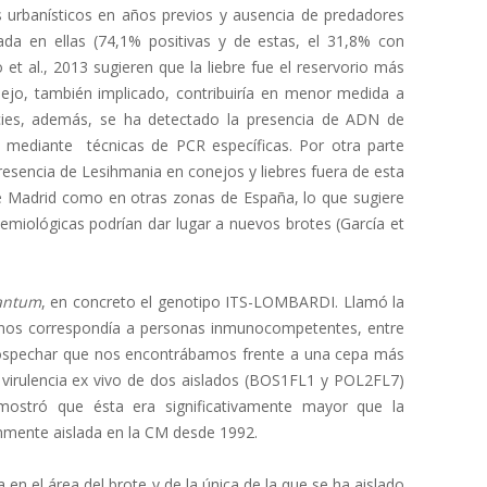
 urbanísticos en años previos y ausencia de predadores
rada en ellas (74,1% positivas y de estas, el 31,8% con
et al., 2013 sugieren que la liebre fue el reservorio más
nejo, también implicado, contribuiría en menor medida a
cies, además, se ha detectado la presencia de ADN de
 mediante técnicas de PCR específicas. Por otra parte
esencia de Lesihmania en conejos y liebres fuera de esta
e Madrid como en otras zonas de España, lo que sugiere
emiológicas podrían dar lugar a nuevos brotes (García et
fantum
, en concreto el genotipo ITS-LOMBARDI. Llamó la
nos correspondía a personas inmunocompetentes, entre
 sospechar que nos encontrábamos frente a una cepa más
 la virulencia ex vivo de dos aislados (BOS1FL1 y POL2FL7)
mostró que ésta era significativamente mayor que la
únmente aislada en la CM desde 1992.
 en el área del brote y de la única de la que se ha aislado