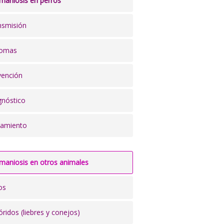
maniosis en perros
nsmisión
tomas
vención
gnóstico
tamiento
maniosis en otros animales
os
óridos (liebres y conejos)