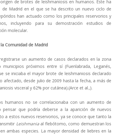
 origen de brotes de leishmaniosis en humanos. Este ha
d de Madrid en el que se ha descrito un nuevo ciclo de
lepóridos han actuado como los principales reservorios y
os, incluyendo para su demostración estudios de
ción molecular.
e la Comunidad de Madrid
 registrarse un aumento de casos declarados en la zona
 municipios próximos entre sí (Fuenlabrada, Leganés,
e se iniciaba el mayor brote de leishmaniosis declarado
o afectado, desde julio de 2009 hasta la fecha, a más de
osis visceral y 62% por cutánea).(Arce et al.,).
s humanos no se correlacionaba con un aumento de
o pensar que podría deberse a la aparición de nuevos
anto a estos nuevos reservorios, ya se conoce que tanto la
ansmitir
Leishmania
al flebótomo, como demuestran los
 en ambas especies. La mayor densidad de liebres en la