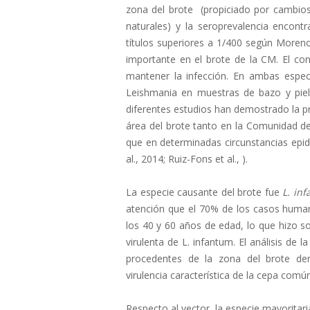
zona del brote (propiciado por cambios
naturales) y la seroprevalencia encont
títulos superiores a 1/400 según Moreno 
importante en el brote de la CM. El co
mantener la infección. En ambas espe
Leishmania en muestras de bazo y piel
diferentes estudios han demostrado la pr
área del brote tanto en la Comunidad d
que en determinadas circunstancias epid
al., 2014; Ruiz-Fons et al., ).
La especie causante del brote fue
L. in
atención que el 70% de los casos huma
los 40 y 60 años de edad, lo que hizo
virulenta de L. infantum. El análisis de
procedentes de la zona del brote de
virulencia característica de la cepa com
Respecto al vector, la especie mayoritaria