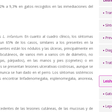
Leish
3,2% a 9,3% en gatos recogidos en las inmediaciones del
▪ Tra
▪ Sín
es
L. infantum
. En cuanto al cuadro clínico, los síntomas
▪ Pre
n 65% de los casos, similares a los presentes en la
uentes están los nódulos y las úlceras, principalmente en
▪ Dia
subcutáneos, de varios mm a varios cm de diámetro, no
jas, párpados), en las manos y pies (cojinetes) o en
▪ Tra
os se presentan lesiones ulcerativas-costrosas, aunque se
nunca se han dado en el perro. Los síntomas sistémicos
 encontrar linfadenomegalia, esplenomegalia, anorexia,
Leish
▪ Gat
▪ Lep
edentes de las lesiones cutáneas, de las mucosas y de