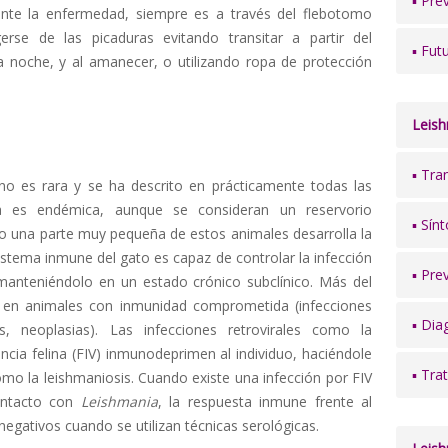
▪ Pre
nte la enfermedad, siempre es a través del flebotomo
erse de las picaduras evitando transitar a partir del
▪ Fut
a noche, y al amanecer, o utilizando ropa de protección
Leis
▪ Tra
o es rara y se ha descrito en prácticamente todas las
a es endémica, aunque se consideran un reservorio
▪ Sín
o una parte muy pequeña de estos animales desarrolla la
tema inmune del gato es capaz de controlar la infección
▪ Pre
 manteniéndolo en un estado crónico subclínico. Más del
 en animales con inmunidad comprometida (infecciones
▪ Dia
s, neoplasias). Las infecciones retrovirales como la
encia felina (FIV) inmunodeprimen al individuo, haciéndole
▪ Tra
o la leishmaniosis. Cuando existe una infección por FIV
ontacto con
Leishmania
, la respuesta inmune frente al
negativos cuando se utilizan técnicas serológicas.