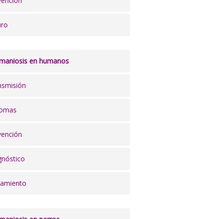
vención
uro
hmaniosis en humanos
nsmisión
tomas
vención
gnóstico
tamiento